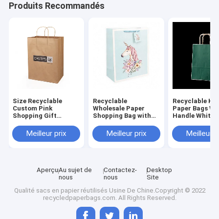
Produits Recommandés
Size Recyclable
Recyclable
Recyclable Kra
Custom Pink
Wholesale Paper
Paper Bags Wi
Shopping Gift
Shopping Bag with
Handle White 
Packaging Luxury
Logo Print, Branded
Bag With Print
Reusable Paper Bags
Retail Paper Bag for
Custom Carrie
Meilleur prix
Meilleur prix
Meilleur p
With Your Own Logo
Store
Print Paper Gift Bag
With Ribbon Handle
Aperçu
Au sujet de
Contactez-
Desktop
nous
nous
Site
Qualité
sacs en papier réutilisés
Usine De Chine.Copyright © 2022
recycledpaperbags.com. All Rights Reserved.