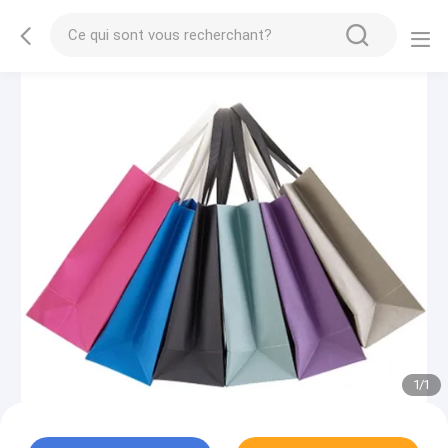
1
/
1