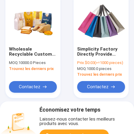
Wholesale
Simplicity Factory
Recyclable Custom
Directly Provide
Design Printed
Printed Disposable
MOQ:
10000.0 Pieces
Prix:
$0.03(>=1000 pieces)
Grease Oil Proof
Recycle Single /
Trouvez les derniers prix
MOQ:
1000.0 pieces
Bakery Baguette
Double Ripple
Wrapping Paper
Wallpaper Bag
Trouvez les derniers prix
French Bread Loaf
Packaging Kraft
Contactez
Contactez
Paper Bag With
Window
Économisez votre temps
Laissez-nous contacter les meilleurs
produits avec vous.