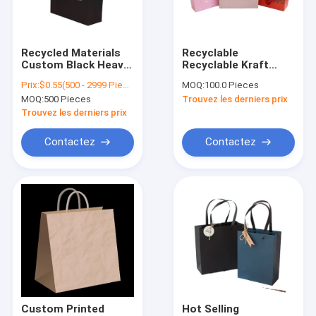
Contact
Recycled Materials
Recyclable
Custom Black Heavy
Recyclable Kraft
sacs en papier réutilisés
Duty Large Shopping
Paper Bag With Your
Prix:
$0.55(500 - 2999 Pieces) $0.45(3000 - 4999 Pieces) $0.40(5000 - 9999 Pieces) $0.35(>=10000 Pieces)
MOQ:
100.0 Pieces
Paper Bag For Retail
Own Logo , Custom
MOQ:
500 Pieces
Trouvez les derniers prix
Merchandise
Shopping Paper Bag
Sac de papier d'emballage
Clothing Boutique
For Food With Handle
Trouvez les derniers prix
Sac en papier réutilisable
Contactez
Contactez
Sac en papier biodégradable
Sacs en papier compostables
Sacs en papier lavables
Sacs en papier scellés
Sacs en papier à poignée tordue
Custom Printed
Hot Selling