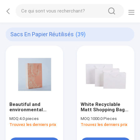
Sacs En Papier Réutilisés
(39)
Beautiful and
White Recyclable
environmental
Matt Shopping Bag
friendly small
High Quality Kraft
MOQ:
4.0 pieces
MOQ:
1000.0 Pieces
delicate gift printing
Paper Bag White
Trouvez les derniers prix
Trouvez les derniers prix
paper bags for food
Paper Tote Bag With
Custom Logo