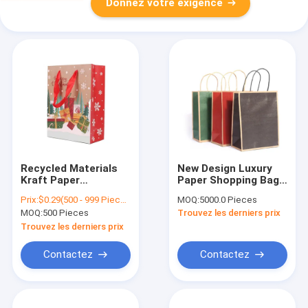
Donnez votre exigence
Recycled Materials
New Design Luxury
Kraft Paper
Paper Shopping Bag
Christmas Gift
Recyclable With
Prix:
$0.29(500 - 999 Pieces) $0.27(1000 - 2999 Pieces) $0.24(3000 - 9999 Pieces) $0.07(>=10000 Pieces)
MOQ:
5000.0 Pieces
Packaging Bag
Customized Logo
MOQ:
500 Pieces
Trouvez les derniers prix
Christmas
Two Sides With Hot
Decoration
Stamping Tote Bag
Trouvez les derniers prix
Christmas Candy
Custom Printed
Snack Storage Bag
Contactez
Contactez