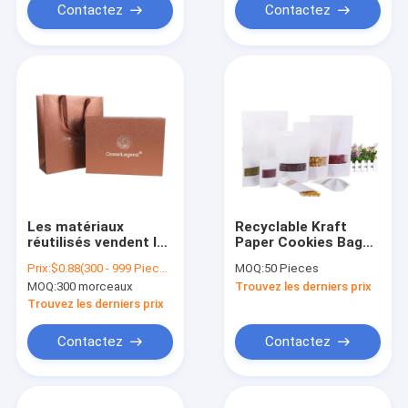
Contactez
Contactez
Les matériaux
Recyclable Kraft
réutilisés vendent les
Paper Cookies Bags
sacs à provisions en
Baking Food Grade
Prix:
$0.88(300 - 999 Pieces) $0.55(1000 - 9999 Pieces) $0.06(>=10000 Pieces)
MOQ:
50 Pieces
gros de
Recycled Kraft Paper
MOQ:
300 morceaux
Trouvez les derniers prix
empaquetage
Bags
imprimés faits sur
Trouvez les derniers prix
commande de tache
de sac de papier de
Contactez
Contactez
luxe de cadeau avec
des logos