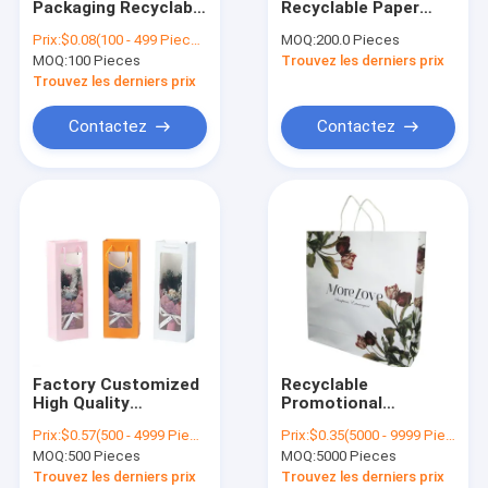
Packaging Recyclable
Recyclable Paper
Sac à main en papier
Recycled Small
Shopping Bag
Prix:
$0.08(100 - 499 Pieces) $0.04(>=500 Pieces)
MOQ:
200.0 Pieces
Luxury Gift Kraft
Custom Logo Gift
MOQ:
Sacs à sandwich en papier cireux
100 Pieces
Trouvez les derniers prix
Paper Shopping Bags
Bags For Packaging
Logo, Gift Shopping
Trouvez les derniers prix
Gift Bag With Your
Own Logo
Contactez
Contactez
Factory Customized
Recyclable
High Quality
Promotional
Recyclable Flower
Environmental
Prix:
$0.57(500 - 4999 Pieces) $0.55(5000 - 29999 Pieces) $0.54(>=30000 Pieces)
Prix:
$0.35(5000 - 9999 Pieces) $0.30(10000 - 499999 Pieces) $0.28(>=500000 Pieces)
Paper Gift Shopping
Custom Reusable
MOQ:
500 Pieces
MOQ:
5000 Pieces
Bag Handle With
Paper Shopping Bags
Logo Copy
With Logo
Trouvez les derniers prix
Trouvez les derniers prix