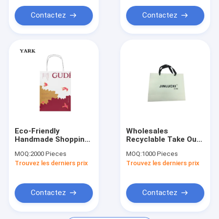
Customized Rose
Bouquet Paper Bags
Contactez
Contactez
Eco-Friendly
Wholesales
Handmade Shopping
Recyclable Take Out
Bag Tote Custom
Cheap Reusable
MOQ:
2000 Pieces
MOQ:
1000 Pieces
Christmas Packing
Foldable Brown
Trouvez les derniers prix
Trouvez les derniers prix
Shopping Paper Gift
Packaging Shopping
Bags
Bags Clothing
Customized Paper
Bags With Your Own
Contactez
Contactez
Logo