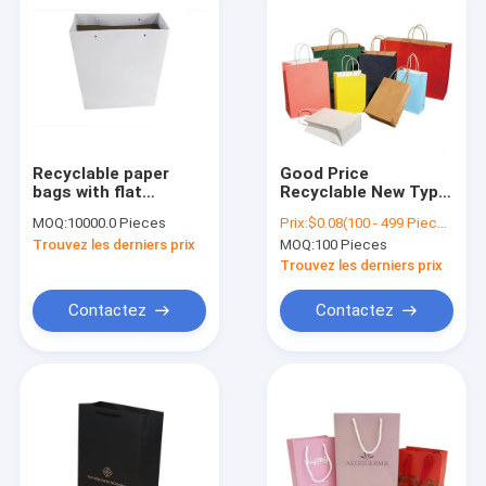
Recyclable paper
Good Price
bags with flat
Recyclable New Type
handles customized
Kraft Paper Bags
MOQ:
10000.0 Pieces
Prix:
$0.08(100 - 499 Pieces) $0.06(500 - 999 Pieces) $0.03(>=1000 Pieces)
handle flat handle
Kraft Paper Bag For
Trouvez les derniers prix
MOQ:
100 Pieces
paper bags sale best
Food Kraft Paper
high quality
Mailing Bag
Trouvez les derniers prix
Contactez
Contactez
Accueil
Produits
A propos de nous