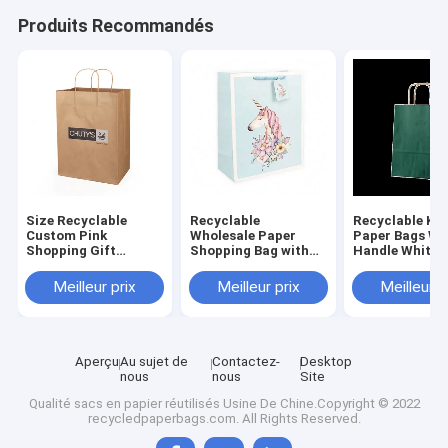
Produits Recommandés
Size Recyclable
Recyclable
Recyclable Kra
Custom Pink
Wholesale Paper
Paper Bags Wi
Shopping Gift
Shopping Bag with
Handle White 
Packaging Luxury
Logo Print, Branded
Bag With Print
Reusable Paper Bags
Retail Paper Bag for
Custom Carrie
Meilleur prix
Meilleur prix
Meilleur p
With Your Own Logo
Store
Print Paper Gift Bag
With Ribbon Handle
Aperçu
Au sujet de
Contactez-
Desktop
nous
nous
Site
Qualité
sacs en papier réutilisés
Usine De Chine.Copyright © 2022
recycledpaperbags.com. All Rights Reserved.