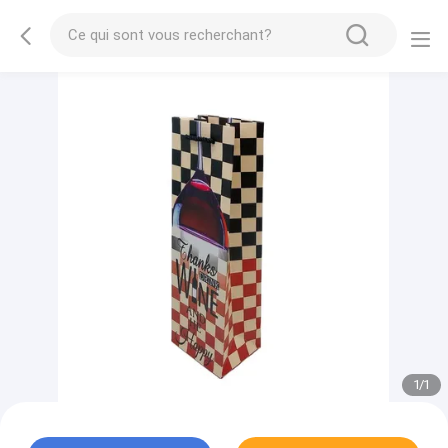
1
/
1