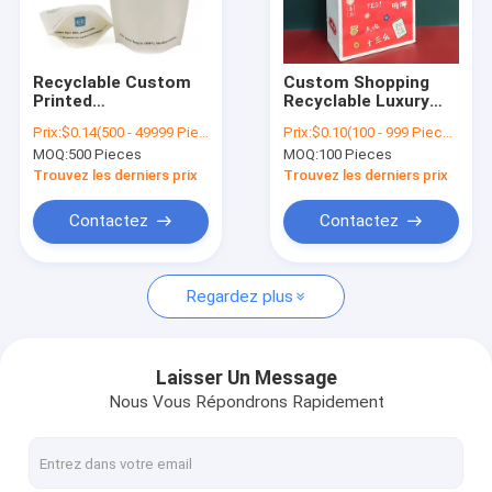
Contact
Recyclable Custom
Custom Shopping
Printed
Recyclable Luxury
sacs en papier réutilisés
Biodegradable Food
Brown Kraft Paper
Prix:
$0.14(500 - 49999 Pieces) $0.09(50000 - 99999 Pieces) $0.02(>=100000 Pieces)
Prix:
$0.10(100 - 999 Pieces) $0.08(1000 - 99999 Pieces) $0.06(>=100000 Pieces)
Grade Kraft Paper
Bag Recyclable Eco
MOQ:
500 Pieces
MOQ:
100 Pieces
Pla Child Proof Stand
Friendly Paper Bag
Sac de papier d'emballage
Up Pouch Packaging
With Logo Printed
Trouvez les derniers prix
Trouvez les derniers prix
Bags With Zip Lock
Sac en papier réutilisable
Contactez
Contactez
Sac en papier biodégradable
Regardez plus
Sacs en papier compostables
Sacs en papier lavables
Laisser Un Message
Nous Vous Répondrons Rapidement
Sacs en papier scellés
Sacs en papier à poignée tordue