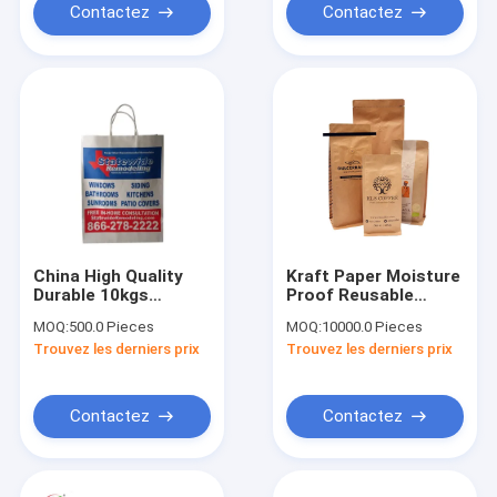
Contactez
Contactez
China High Quality
Kraft Paper Moisture
Durable 10kgs
Proof Reusable
Capacity Wholesale
Coffee Bags With
MOQ:
500.0 Pieces
MOQ:
10000.0 Pieces
Cheap White
Valve
Trouvez les derniers prix
Trouvez les derniers prix
Shopping Bag Kraft
Paper Bag
Contactez
Contactez