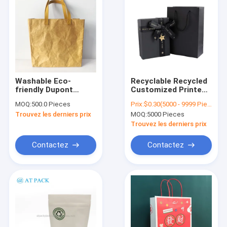
Washable Eco-
Recyclable Recycled
friendly Dupont
Customized Printed
Tyvek Paper Tote
Black Paper Shopping
MOQ:
500.0 Pieces
Prix:
$0.30(5000 - 9999 Pieces) $0.20(10000 - 49999 Pieces) $0.10(>=50000 Pieces)
Bag Daily Life Tote
Bag With Handle
Trouvez les derniers prix
MOQ:
5000 Pieces
Bag With Adjustable
Shoulder Strap
Trouvez les derniers prix
Leather Handle
Contactez
Contactez
Accueil
Produits
A propos de nous