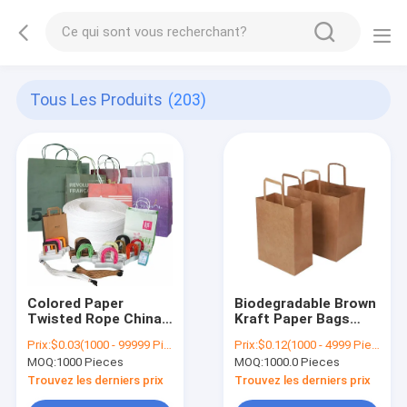
Tous Les Produits
(203)
Colored Paper
Biodegradable Brown
Twisted Rope China
Kraft Paper Bags
Paper Bags Handle
With Your Own Logo
Prix:
$0.03(1000 - 99999 Pieces) $0.02(100000 - 999999 Pieces) $0.01(>=1000000 Pieces)
Prix:
$0.12(1000 - 4999 Pieces) $0.09(5000 - 9999 Pieces) $0.07(10000 - 99999 Pieces) $0.05(>=100000 Pieces)
Eco - Friendly
MOQ:
1000 Pieces
MOQ:
1000.0 Pieces
Trouvez les derniers prix
Trouvez les derniers prix