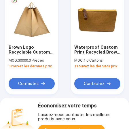
Brown Logo
Waterproof Custom
Recyclable Custom
Print Recycled Brown
Eco-Friendly Take-
Kraft Paper
MOQ:
30000.0 Pieces
MOQ:
1.0 Cartons
Out Food Lunch
Washable Wallet For
Trouvez les derniers prix
Trouvez les derniers prix
Restaurant Logo
Ladies
Paper Bags Take-out
Paper Bags For Food
Packaging
Contactez
Contactez
Économisez votre temps
Laissez-nous contacter les meilleurs
produits avec vous.