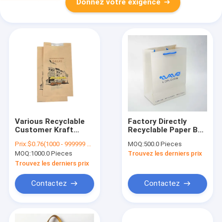
Donnez votre exigence
Various Recyclable
Factory Directly
Customer Kraft
Recyclable Paper Bag
Factory Manufacture
Price OEM
Prix:
$0.76(1000 - 999999 Pieces) $0.01(>=1000000 Pieces)
MOQ:
500.0 Pieces
Custom Paper Food
Customize With
MOQ:
1000.0 Pieces
Trouvez les derniers prix
Bag
Handle Gift Paper
Bag
Trouvez les derniers prix
Contactez
Contactez